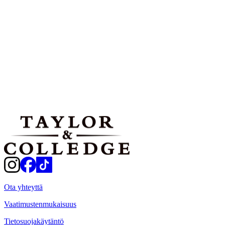
Vaikeustaso:
Helppo
Annosmäärät:
8 kappaletta
Tulosta
Jaa
Ota yhteyttä
Vaatimustenmukaisuus
Tietosuojakäytäntö