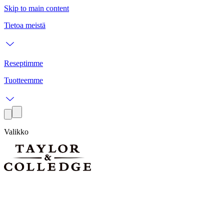
Skip to main content
Tietoa meistä
Reseptimme
Tuotteemme
Valikko
vaniljareseptejä leivontaan, suolaisiin ruokiin ja
juomiin
vaniljareseptejä leivontaan, suolaisiin ruokiin ja