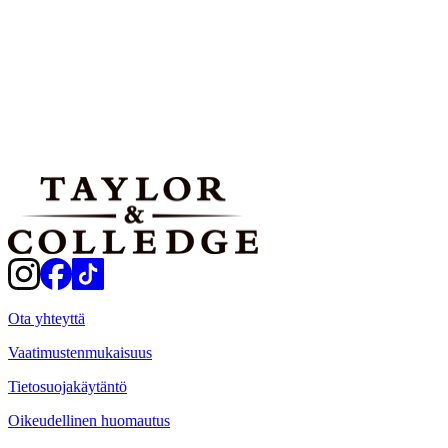
Vaikeustaso:
Helppo
Annosmäärät:
20 kappaletta
Tulosta
Jaa
Ota yhteyttä
Vaatimustenmukaisuus
Tietosuojakäytäntö
Oikeudellinen huomautus