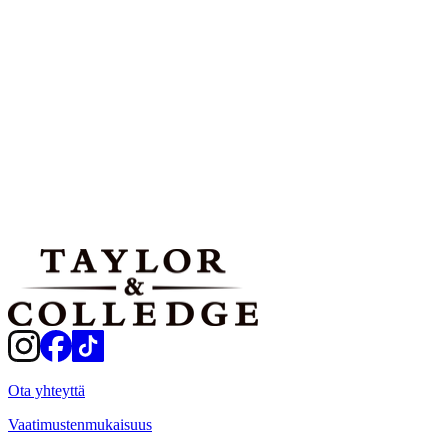
45 Minuuttia
Vaikeustaso:
Normal
Annosmäärät:
4 kappaletta
Tulosta
Jaa
Ota yhteyttä
Vaatimustenmukaisuus