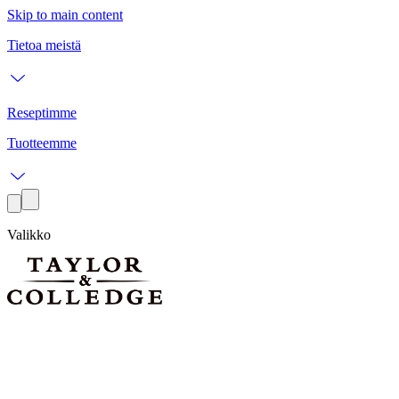
Skip to main content
Tietoa meistä
Reseptimme
Tuotteemme
Valikko
vaniljareseptejä leivontaan, suolaisiin ruokiin ja
juomiin
vaniljareseptejä leivontaan, suolaisiin ruokiin ja