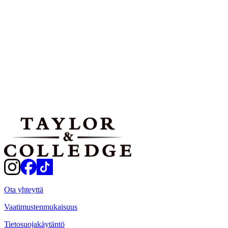
Vaikeustaso:
Keskitasoinen
Annosmäärät:
4 annoksia
Tulosta
Jaa
Ota yhteyttä
Vaatimustenmukaisuus
Tietosuojakäytäntö