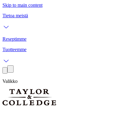
Skip to main content
Tietoa meistä
Reseptimme
Tuotteemme
Valikko
vaniljareseptejä leivontaan, suolaisiin ruokiin ja
juomiin
vaniljareseptejä leivontaan, suolaisiin ruokiin ja